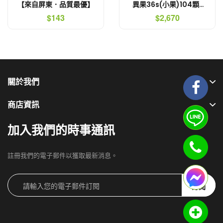
【來自屏東．品質最優】
異果36s(小果)104顆/
箱 | 超值原裝箱
$143
$2,670
關於我們
商店資訊
加入我們的時事通訊
註冊我們的電子郵件以獲取最新消息。
訂閱