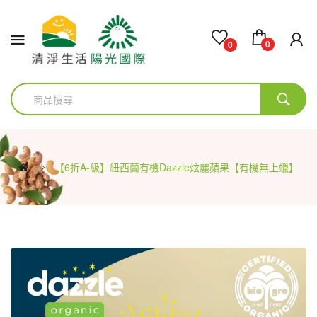
0
0
【6折A-級】紐西蘭有機Dazzle炫麗蘋果【有機無上蠟】