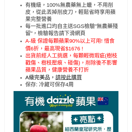
有機級，100%無農藥無上蠟，不用削
皮，從此丟掉削皮刀，輕鬆省時享用蘋
果完整營養
每一批進口均自主送SGS檢驗"無農藥殘
留"，檢驗報告請下滑網頁
A-級 保證每顆蘋果90%以上可用! 惜食
價6折，最高現省$1676 !
出貨前經人工挑選，每顆輕微瑕疵(樹枝
戳傷、樹枝壓痕、碰傷)，削除後不影響
蘋果品質，健康營養不打折
A級完美品，
請按此購買
保存: 冷藏可保存4周