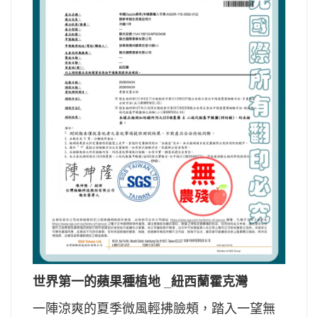
世界第一的蘋果種植地 _紐西蘭霍克灣
一陣涼爽的夏季微風輕拂臉頰，踏入一望無