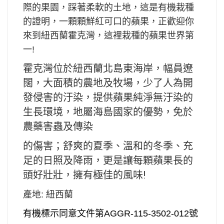
際的果園，踩著柔軟的土地，這是有機栽種
的證明，一顆顆鮮紅可口的蘋果，正歡迎你
來到紐西蘭霍克灣，這裡栽種的蘋果世界第
一!
霍克灣位於紐西蘭北島東海岸，幅員遼
闊，大面積的農地及牧場，少了人為開
發侵害的汙染，提供蘋果純淨無汙染的
生長環境，地屬海島國家的優勢，免於
農藥害蟲及傳染
的傷害；舒爽的夏季、溫和的冬季、充
足的日照及降雨，更是讓每顆蘋果長的
頭好壯壯，擁有極佳的風味!
產地:
紐西蘭
有機標示同意文件第
AGGR-115-3502-012
號