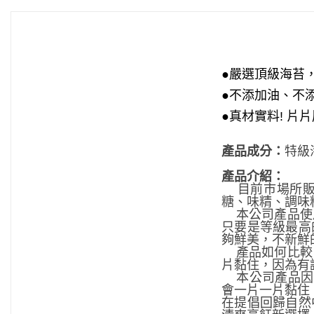
●嚴選頂級海苔
●不添加油、不
●真材實料!
片片
產品成分：
特級
產品介紹：
目前市場所販
糖、味精、調味
本公司產品使用
只要是等級最高
夠鮮美，不新鮮
產品如何比較：
片黏住，因為有
本公司產品因沒
會一片一片黏住
在提倡回歸自然