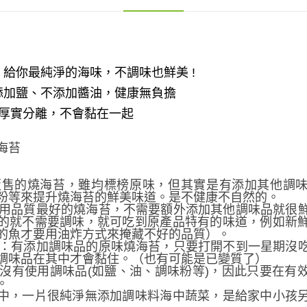
，給你最純淨的海味，不調味也鮮美 !
添加鹽、不添加醬油，健康無負擔
厚實分離，不會黏在一起
海苔
售的燒海苔，雖均標榜原味，但其實是有添加其他調味
粉等來提升燒海苔的鮮美味道。是不健康不自然的。
品質最好的燒海苔，不需要額外添加其他調味品就很
的就不需要調味，就可吃到原產品特有的味道，例如新
的魚才要用油炸方式來掩藏不好的品質）。
有添加調味品的原味燒海苔，只要打開不到一星期沒
調味品在其中才會黏住。（也有可能是已變質了）
有使用調味品(如鹽、油、調味粉等)，因此只要在有
。
中，一片很純淨無添加調味料海中蔬菜，是給家中小孩