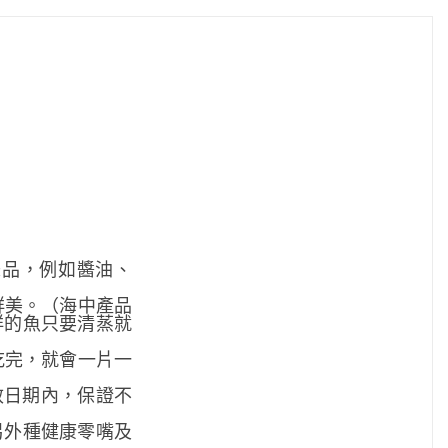
品，例如醬油、
鮮美。（海中產品
鮮的魚只要清蒸就
吃完，就會一片一
效日期內，保證不
另外種健康零嘴及