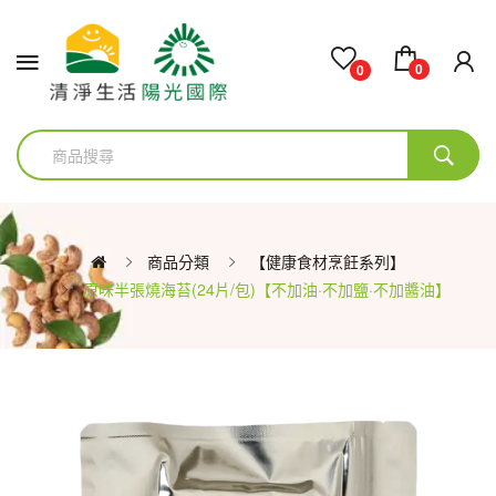
0
0
商品分類
【健康食材烹飪系列】
原味半張燒海苔(24片/包)【不加油·不加鹽·不加醬油】