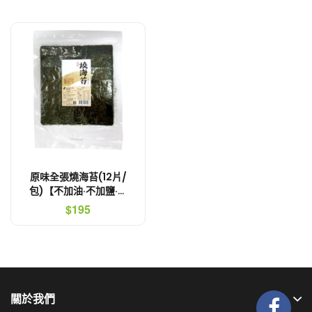
原味全張燒海苔(12片/
包)【不加油·不加鹽·不
加醬油】
$195
關於我們