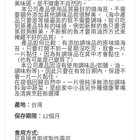
美味道。是不健康不自然的。
本公司產品使用品質最好的燒海苔，不需
要額外添加其他調味品就很鮮美。（海中產
品只要是等級最高的就不需要調味，就可吃
到原產品特有的味道，例如新鮮的魚只要清
蒸就夠鮮美，不新鮮的魚才要用油炸方式來
掩藏不好的品質）。
產品如何比較：有添加調味品的原味燒海
苔，只要打開不到一星期沒吃完，就會一片
一片黏住，因為有調味品在其中才會黏住。
（也有可能是已變質了）
本公司產品因沒有使用調味品(如鹽、油、
調味粉等)，因此只要在有效日期內，保證不
會一片一片黏住。
在提倡回歸自然中，一片很純淨無添加調味
料海中蔬菜，是給家中小孩另外種健康零嘴
及清爽烹飪新選擇
產地：
台灣
保存期限：
12個月
食用方式:
可直接食用或製作壽司