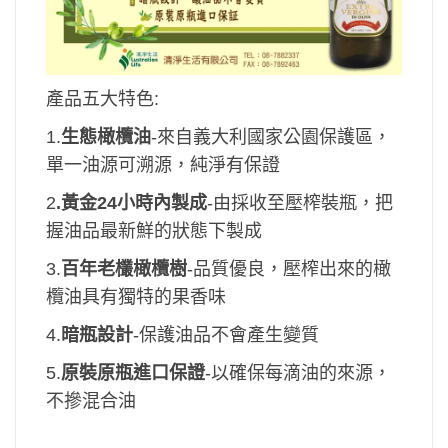
產品五大特色:
1.
生態橄欖油
-來自義大利國家公園保護區，
單一油源可溯源，純淨有保證
2
.
黃金24小時內製成
-由採收至壓榨裝瓶，把
握油品最新鮮的狀態下製成
3.
百年老欉橄欖樹
-品質優良，壓榨出來的橄
欖油具有獨特的果香味
4.
暗瓶設計
-保護油品不會產生變質
5.
原裝原瓶進口保證
-以確保每滴油的來源，
不摻混合油