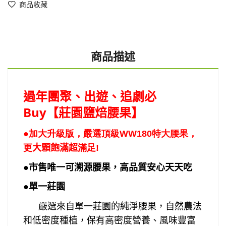
商品收藏
商品描述
過年團聚、出遊、追劇必
Buy
腰果
】
【莊園鹽焙
●加大升級版，嚴選頂級WW180特大腰果，
更
大顆飽滿超
滿足!
●
市售唯一可溯源腰果，高品質安心天天吃
●
單一莊園
嚴選來自單一莊園的純淨腰果，自然農法
和低密度種植，保有高密度營養、風味豐富