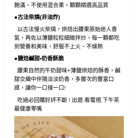
飽滿，不使用混合果，顆顆精選高品質
●
古法柴燒
(
非油炸
)
以古法慢火柴燒，烘焙出腰果原始迷人香
氣，再佐以薄鹽粒粒細緻拌炒，每一顆都吃
到營養和美味，舒服不上火、不燥熱
●
鹽焙鹹甜
•
奶香酥脆
腰果自然的牛奶甜味
+
薄鹽烘焙的酥香，鹹
甜交織中伴隨淡淡奶香，多層次的豐富口
感，讓你一口接一口
!
吃過必回購好評不斷
!
出遊.看電視.下午茶
最健康零嘴