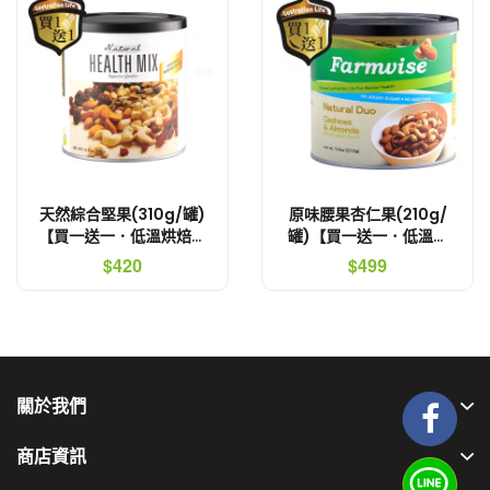
天然綜合堅果(310g/罐)
原味腰果杏仁果(210g/
【買一送一．低溫烘焙非
罐)【買一送一．低溫烘
油炸．不會口乾舌燥】
焙非油炸．不會口乾舌
$420
$499
燥】
關於我們
商店資訊