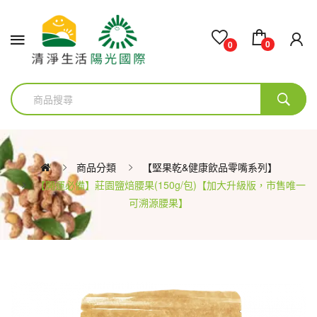
0
0
商品分類
【堅果乾&健康飲品零嘴系列】
【開運必備】莊園鹽焙腰果(150g/包)【加大升級版，市售唯一
可溯源腰果】