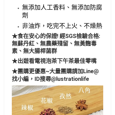
無添加人工香料、無添加防腐
劑
非油炸，吃完不上火、不燥熱
★食在安心的保證! 經SGS檢驗合格:
無蘇丹紅、無農藥殘留、無黃麴毒
素、無大腸桿菌群
★出遊看電視泡茶下午茶最佳零嘴
★團購更優惠~
大量團購請加Line@
找小編，ID搜尋@lustrationlife