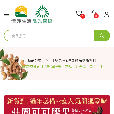
0
0
商品分類
【堅果乾&健康飲品零嘴系列】
莊園麻辣腰果【開財運腰果．無蘇丹紅全素．新貨到】