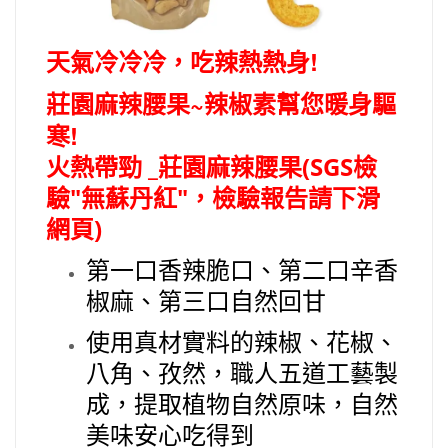
天氣冷冷冷，吃辣熱熱身!
莊園麻辣腰果~辣椒素幫您暖身驅
寒!
火熱帶勁 _莊園麻辣腰果(SGS檢
驗"無蘇丹紅"，檢驗報告請下滑
網頁)
第一口香辣脆口、第二口辛香
椒麻、第三口自然回甘
使用真材實料的辣椒、花椒、
八角、孜然，職人五道工藝製
成，提取植物自然原味，自然
美味安心吃得到