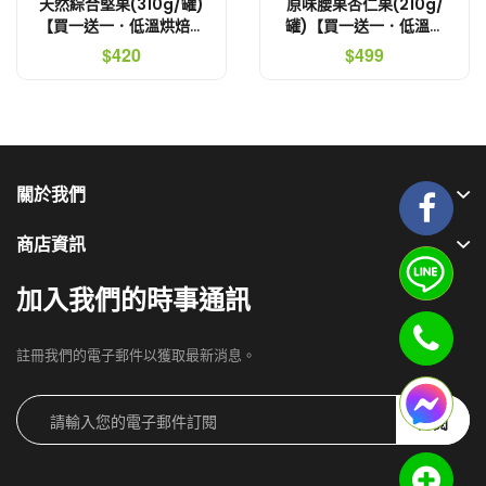
天然綜合堅果(310g/罐)
原味腰果杏仁果(210g/
【買一送一．低溫烘焙非
罐)【買一送一．低溫烘
油炸．不會口乾舌燥】
焙非油炸．不會口乾舌
$420
$499
燥】
關於我們
商店資訊
加入我們的時事通訊
註冊我們的電子郵件以獲取最新消息。
訂閱