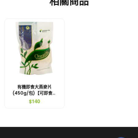
相關商品
有機即食大燕麥片
(450g/包)【可即食．
無農藥】
$140