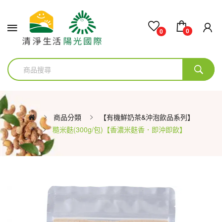
0
0
商品分類
【有機鮮奶茶&沖泡飲品系列】
糙米麩(300g/包)【香濃米麩香．即沖即飲】