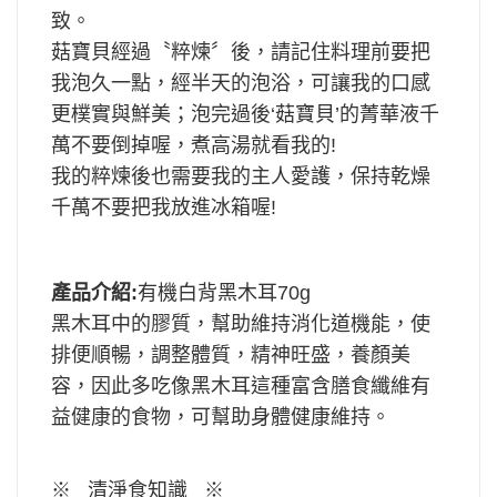
致。
菇寶貝經過〝粹煉〞後，請記住料理前要把
我泡久一點，經半天的泡浴，可讓我的口感
更樸實與鮮美；泡完過後‘菇寶貝’的菁華液千
萬不要倒掉喔，煮高湯就看我的!
我的粹煉後也需要我的主人愛護，保持乾燥
千萬不要把我放進冰箱喔!
產品介紹:
有機白背黑木耳70g
黑木耳中的膠質，幫助維持消化道機能，使
排便順暢，調整體質，精神旺盛，養顏美
容，因此多吃像黑木耳這種富含膳食纖維有
益健康的食物，可幫助身體健康維持。
※ 清淨食知識 ※