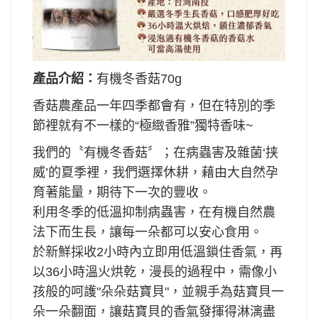
產品介紹：
有機冬香菇70g
香菇農產品一年四季都會有，但在特別的季
節裡就有不一樣的“極緻香雅”獨特香味~
我們的〝有機冬香菇〞；在病蟲害及雜菌‘挟
威’的夏季裡，我們選擇休耕，藉由大自然孕
育著能量，期待下一次的豐收。
利用冬季的低溫抑制病蟲害，在有機自然農
法下而生長，讓每一朵都可以安心食用。
於新鮮採收2小時內立即用低溫鎖住香氣，再
以36小時溫火烘乾，漫長的過程中，需像小
孩般的呵護"朵朵菇寶貝"，並親手為菇寶貝一
朵一朵翻面，讓菇寶貝的香氣發揮得淋漓盡