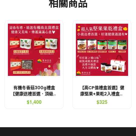
相關商品
有機冬香菇300g禮盒
【高CP值禮盒首選】健
【健康送禮首選．頂級食
康堅果+果乾2入禮盒組
材．菇傘厚實】
【最低79折! 天然綜合堅
$1,400
$325
果、超大無籽葡萄乾、整
顆蔓越莓乾、超大無籽蜜
棗乾、腰果杏仁果】