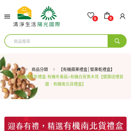
0
0
商品分類
【有機蘋果禮盒│堅果乾禮盒】
有機慶豐年禮盒-有機冬香菇+有機白背黑木耳【健康送禮首
選．有機南北貨禮盒】