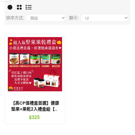
排序方式:
顯示:
【高CP值禮盒首選】健康
堅果+果乾2入禮盒組【最
低79折! 天然綜合堅果、
$325
超大無籽葡萄乾、整顆蔓
越莓乾、超大無籽蜜棗
乾、腰果杏仁果】