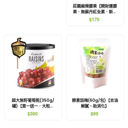
莊園麻辣腰果【開財運腰
果．無蘇丹紅全素．新貨
到】
$170
超大無籽葡萄乾(350g/
酵素話梅(60g/包)【去油
罐)【買一送一．大粒滿
解膩、助消化】
足．淡淡香檳味】
$300
$99