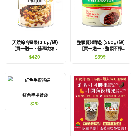
天然綜合堅果(310g/罐)
整顆蔓越莓乾 (250g/罐)
【買一送一．低溫烘焙非
【買一送一．整顆不榨
油炸．不會口乾舌燥】
汁．非切片】
$420
$399
紅色手提禮袋
$20