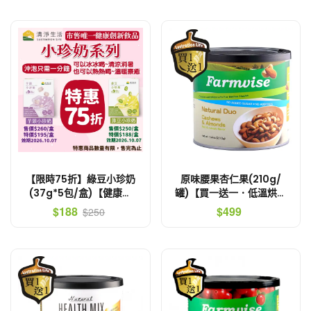
【限時75折】綠豆小珍奶
原味腰果杏仁果(210g/
(37g*5包/盒)【健康創
罐)【買一送一．低溫烘焙
新免煮免微波．100%純
非油炸．不會口乾舌燥】
$188
$499
$250
天然小珍珠】