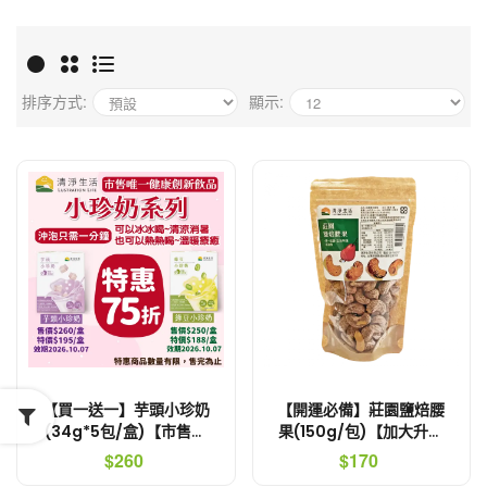
排序方式:
顯示:
【買一送一】芋頭小珍奶
【開運必備】莊園鹽焙腰
(34g*5包/盒)【市售唯
果(150g/包)【加大升級
一免煮免微波．100%純
版，市售唯一可溯源腰
$260
$170
天然小珍珠】
果】