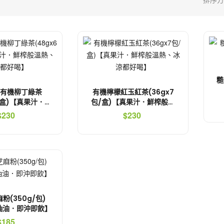
糙
有機柳丁綠茶
有機檸檬紅玉紅茶(36gx7
包/盒)【真果汁．鮮
包/盒)【真果汁．鮮榨般溫
、冰涼都好喝】
熱、冰涼都好喝】
$230
$230
粉(350g/包)
不抽油．即沖即飲】
$185