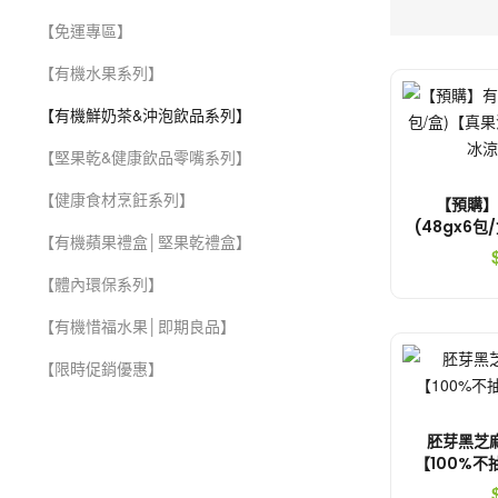
【免運專區】
【有機水果系列】
【有機鮮奶茶&沖泡飲品系列】
【堅果乾&健康飲品零嘴系列】
【健康食材烹飪系列】
【預購】
(48gx6
【有機蘋果禮盒│堅果乾禮盒】
榨般溫熱
【體內環保系列】
【有機惜福水果│即期良品】
【限時促銷優惠】
胚芽黑芝麻
【100%