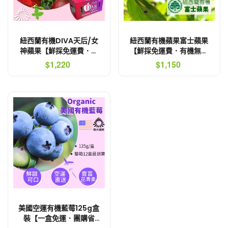
紐西蘭有機DIVA天后/女
紐西蘭有機蘋果富士蘋果
神蘋果【鮮採免運費．有
【鮮採免運費．有機無上
機無上蠟】
蠟】
$1,220
$1,150
美國空運有機藍莓125g盒
裝【一盒免運．團購省