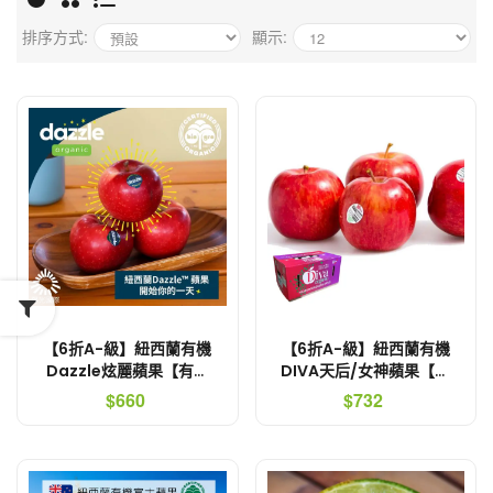
排序方式:
顯示:
【6折A-級】紐西蘭有機
【6折A-級】紐西蘭有機
Dazzle炫麗蘋果【有機
DIVA天后/女神蘋果【鮮
無上蠟】
採免運費．有機無上蠟】
$660
$732