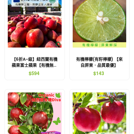
【6折A-級】紐西蘭有機
有機檸檬(有籽檸檬) 【來
蘋果富士蘋果【有機無上
自屏東．品質最優】
蠟】
$594
$143