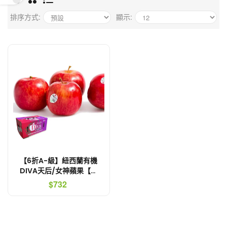
排序方式:
顯示:
【6折A-級】紐西蘭有機
DIVA天后/女神蘋果【鮮
採免運費．有機無上蠟】
$732